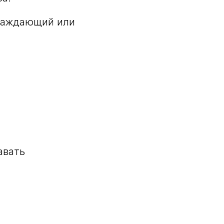
хлаждающий или
авать