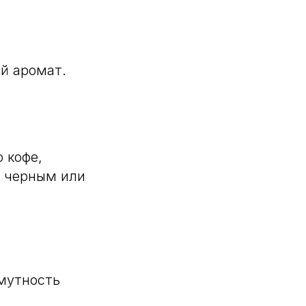
ий аромат.
 кофе,
, черным или
мутность