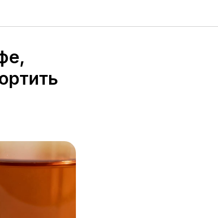
фе,
портить