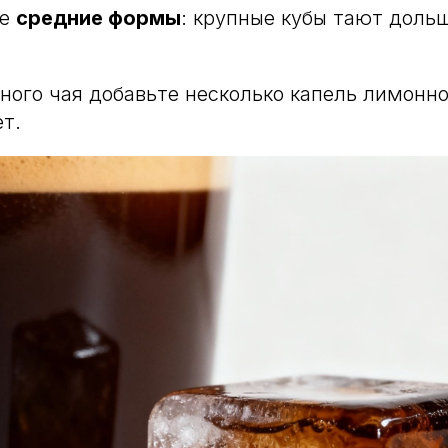
те
средние формы
: крупные кубы тают доль
еного чая добавьте несколько капель лимонн
ет.