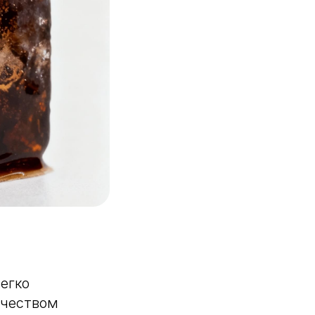
егко
ичеством