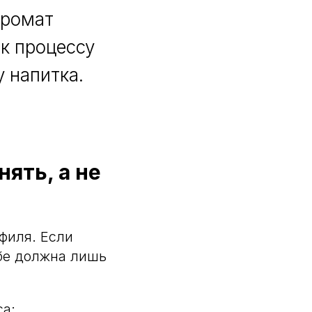
аромат
 к процессу
у напитка.
ять, а не
филя. Если
убе должна лишь
са: