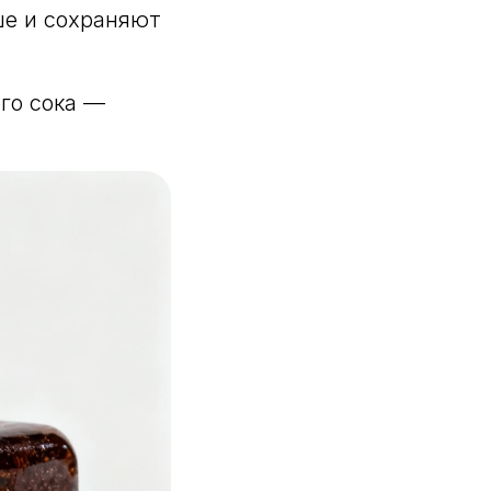
ше и сохраняют
ого сока —