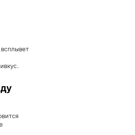
.
 всплывет
ивкус.
оду
овится
е