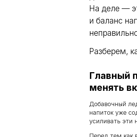
На деле — э
и баланс на
неправильно
Разберем, к
Главный п
менять в
Добавочный лед
напиток уже со
усиливать эти н
Перед тем как 