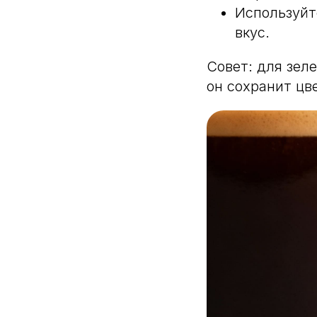
Используй
вкус.
Совет: для зел
он сохранит цв