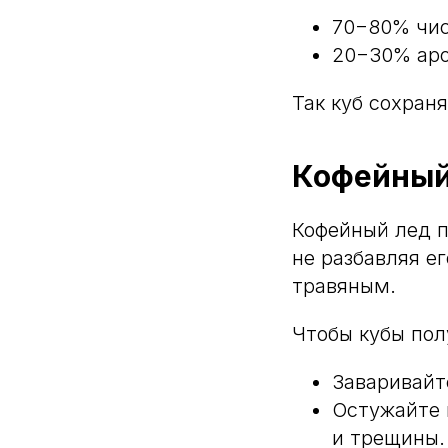
70−80% чис
20−30% ар
Так куб сохран
Кофейный
Кофейный лед п
не разбавляя е
травяным.
Чтобы кубы по
Заваривайт
Остужайте 
и трещины.