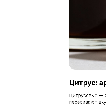
Цитрус: а
Цитрусовые — х
перебивают вку