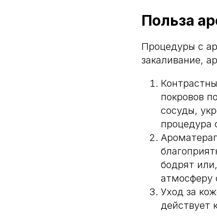
Польза а
Процедуры с ар
закаливание, а
Контрастны
покровов п
сосуды, ук
процедура 
Ароматерап
благоприят
бодрят или
атмосферу 
Уход за ко
действует 