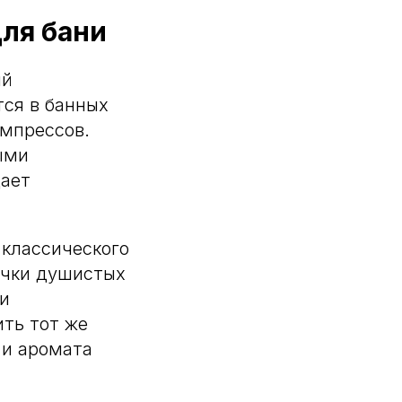
для бани
ый
тся в банных
омпрессов.
ыми
дает
классического
учки душистых
ли
ить тот же
 и аромата