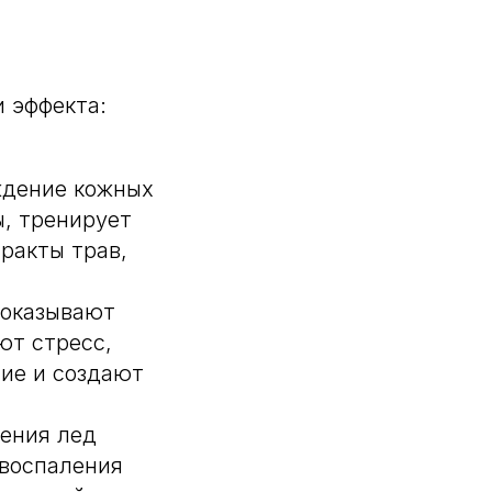
 эффекта:
ждение кожных
ы, тренирует
ракты трав,
 оказывают
ют стресс,
ние и создают
сения лед
 воспаления