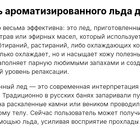
ь ароматизированного льда 
о весьма эффективна: это лед, приготовленн
трав или эфирных масел, который используе
бтираний, растираний, либо охлаждающих к
олько охлаждает, но и насыщает кожу полезн
наполняет парную любимыми запахами и соз
 уровень релаксации.
нный лед — это современная интерпретация 
. Традиционно в русских банях запаривали п
 на раскаленные камни или веником проводи
ому телу. Сейчас пользователь может получ
омощью льда, усиливая восприятие прохлады