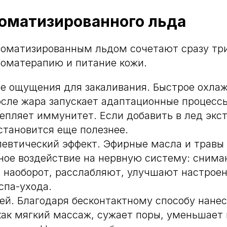
роматизированного льда
оматизированным льдом сочетают сразу три
роматерапию и питание кожи.
е ощущения для закаливания. Быстрое охла
осле жара запускает адаптационные процесс
репляет иммунитет. Если добавить в лед экст
становится еще полезнее.
евтический эффект. Эфирные масла и травы
ное воздействие на нервную систему: снима
, наоборот, расслабляют, улучшают настрое
спа-ухода.
жей. Благодаря бесконтактному способу нане
как мягкий массаж, сужает поры, уменьшает