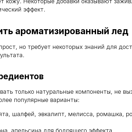
ет кожу. Некоторые добавки оказывают заж
ический эффект.
вить ароматизированный лед
прост, но требует некоторых знаний для дос
ультата.
редиентов
вать только натуральные компоненты, не в
олее популярные варианты:
ята, шалфей, эвкалипт, мелисса, ромашка, р
на, апельсина для бодрящего эффекта