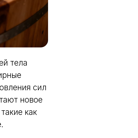
ей тела
фирные
овления сил
тают новое
такие как
.