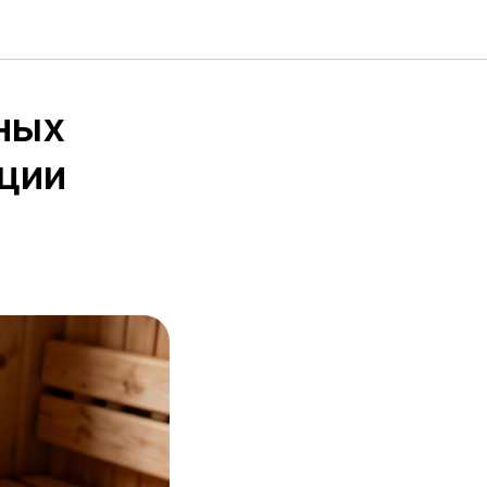
ных
иции