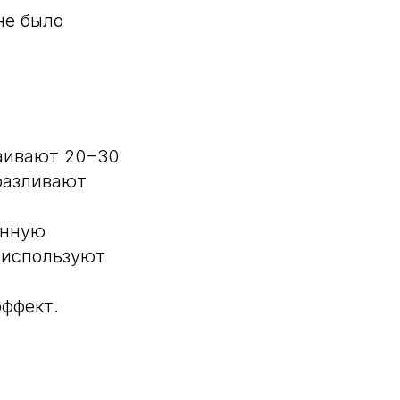
не было
таивают 20−30
разливают
енную
 используют
эффект.