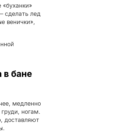
е «буханки»
— сделать лед
е венички»,
анной
 в бане
ячее, медленно
 груди, ногам.
, доставляют
ы.