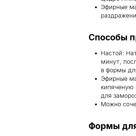
Эфирные мас
раздражени
Способы п
Настой: На
минут, пос
в формы дл
Эфирные ма
кипяченую 
для заморо
Можно соче
Формы для