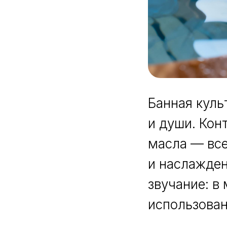
Банная куль
и души. Кон
масла — все
и наслажден
звучание: в
использован