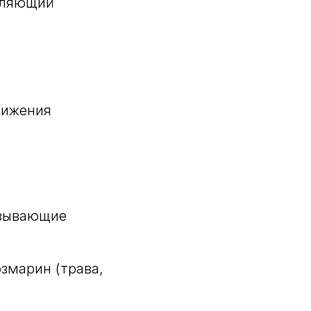
ивляющий
тижения
ызывающие
озмарин (трава,