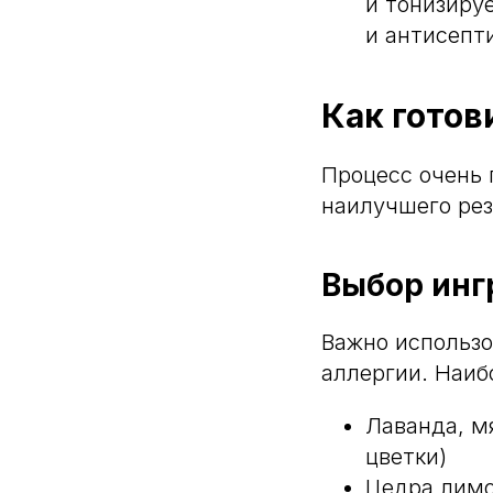
и тонизиру
и антисепт
Как гото
Процесс очень 
наилучшего рез
Выбор инг
Важно использо
аллергии. Наиб
Лаванда, м
цветки)
Цедра лимо